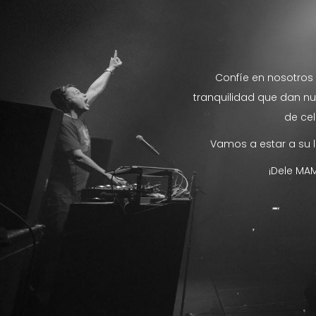
Confíe en nosotros 
tranquilidad que dan nue
de ce
Vamos a estar a su 
¡Dele MAM