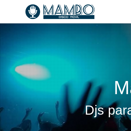
M
Djs par