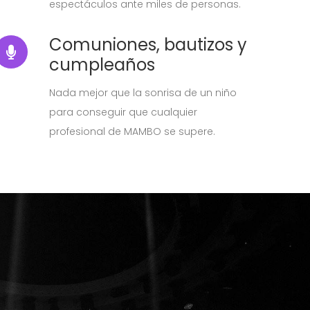
espectáculos ante miles de personas.
Comuniones, bautizos y
cumpleaños
Nada mejor que la sonrisa de un niño
para conseguir que cualquier
profesional de MAMBO se supere.